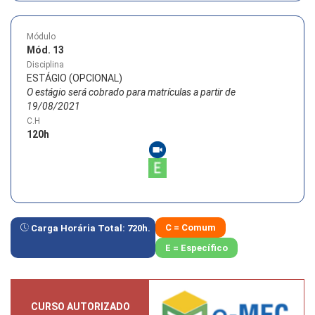
Módulo
Mód. 13
Disciplina
ESTÁGIO (OPCIONAL)
O estágio será cobrado para matrículas a partir de
19/08/2021
C.H
120
h
C = Comum
Carga Horária Total:
720
h.
E = Específico
CURSO AUTORIZADO