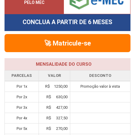
PELO MEC
CONCLUA A PARTIR DE
6 MESES
🚀 Matricule-se
MENSALIDADE DO CURSO
PARCELAS
VALOR
DESCONTO
Por
1
x
R$
1250,00
Promoção valor à vista
Por
2
x
R$
630,00
Por
3
x
R$
427,00
Por
4
x
R$
327,50
Por
5
x
R$
270,00