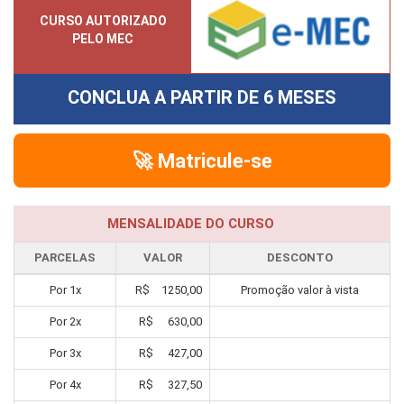
CURSO AUTORIZADO
PELO MEC
CONCLUA A PARTIR DE
6 MESES
🚀 Matricule-se
MENSALIDADE DO CURSO
PARCELAS
VALOR
DESCONTO
Por
1
x
R$
1250,00
Promoção valor à vista
Por
2
x
R$
630,00
Por
3
x
R$
427,00
Por
4
x
R$
327,50