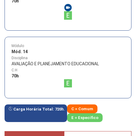
70
h
Módulo
Mód. 14
Disciplina
AVALIAÇÃO E PLANEJAMENTO EDUCACIONAL
C.H
70
h
C = Comum
Carga Horária Total:
720
h.
E = Específico