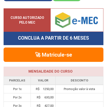
CURSO AUTORIZADO
PELO MEC
CONCLUA A PARTIR DE
6 MESES
🚀 Matricule-se
MENSALIDADE DO CURSO
PARCELAS
VALOR
DESCONTO
Por
1
x
R$
1250,00
Promoção valor à vista
Por
2
x
R$
630,00
Por
3
x
R$
427,00