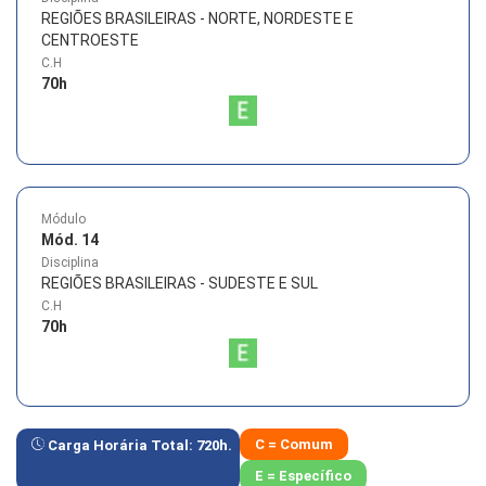
REGIÕES BRASILEIRAS - NORTE, NORDESTE E
CENTROESTE
C.H
70
h
Módulo
Mód. 14
Disciplina
REGIÕES BRASILEIRAS - SUDESTE E SUL
C.H
70
h
C = Comum
Carga Horária Total:
720
h.
E = Específico