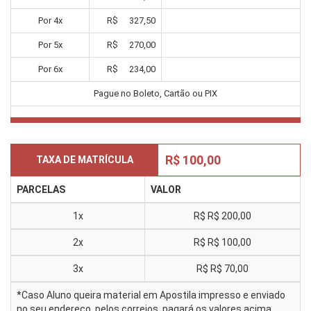
Por
4
x
R$
327,50
Por
5
x
R$
270,00
Por
6
x
R$
234,00
Pague no Boleto, Cartão ou PIX
R$ 100,00
TAXA DE MATRÍCULA
PARCELAS
VALOR
1x
R$
R$ 200,00
2x
R$
R$ 100,00
3x
R$
R$ 70,00
*Caso Aluno queira material em Apostila impresso e enviado
no seu endereço, pelos correios, pagará os valores acima