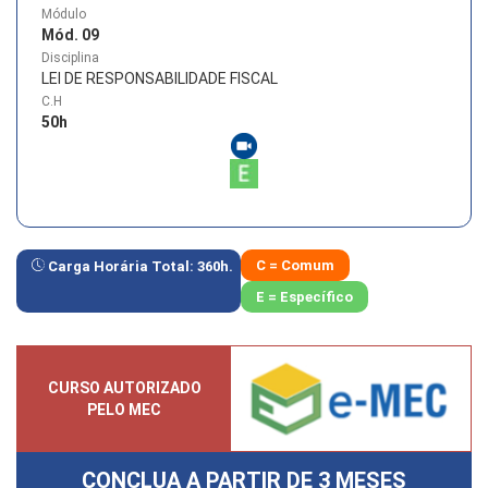
Módulo
Mód. 09
Disciplina
LEI DE RESPONSABILIDADE FISCAL
C.H
50
h
C = Comum
Carga Horária Total:
360
h.
E = Específico
CURSO AUTORIZADO
PELO MEC
CONCLUA A PARTIR DE
3 MESES