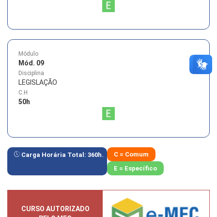
Módulo
Mód. 09
Disciplina
LEGISLAÇÃO
C.H
50
h
C = Comum
Carga Horária Total:
360
h.
E = Específico
CURSO AUTORIZADO