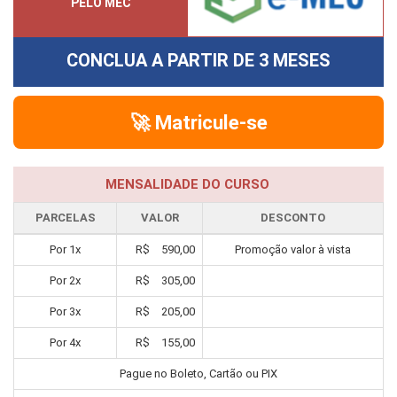
PELO MEC
CONCLUA A PARTIR DE
3 MESES
🚀 Matricule-se
MENSALIDADE DO CURSO
PARCELAS
VALOR
DESCONTO
Por
1
x
R$
590,00
Promoção valor à vista
Por
2
x
R$
305,00
Por
3
x
R$
205,00
Por
4
x
R$
155,00
Pague no Boleto, Cartão ou PIX