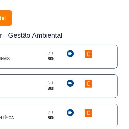
tal
r -
Gestão Ambiental
C.H
INAIS
80
h
C.H
80
h
C.H
NTÍFICA
80
h