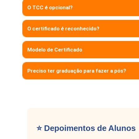
O TCC é opcional?
O certificado é reconhecido?
Modelo de Certificado
Preciso ter graduação para fazer a pós?
⭐ Depoimentos de Alunos