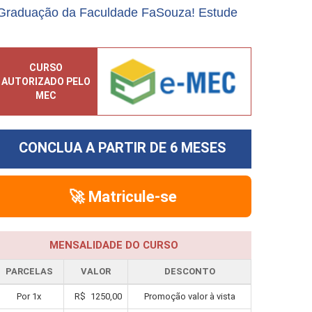
-Graduação da Faculdade FaSouza! Estude
CURSO
AUTORIZADO PELO
MEC
CONCLUA A PARTIR DE
6 MESES
🚀 Matricule-se
MENSALIDADE DO CURSO
PARCELAS
VALOR
DESCONTO
Por
1
x
R$
1250,00
Promoção valor à vista