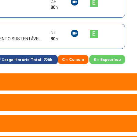
C.H
80
h
C.H
MENTO SUSTENTÁVEL
80
h
C = Comum
E = Específico
Carga Horária Total:
720
h.