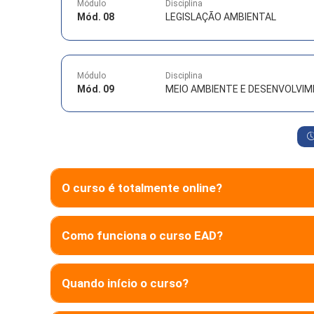
Módulo
Disciplina
Mód. 08
LEGISLAÇÃO AMBIENTAL
Módulo
Disciplina
Mód. 09
MEIO AMBIENTE E DESENVOLVI
O curso é totalmente online?
Como funciona o curso EAD?
Quando início o curso?