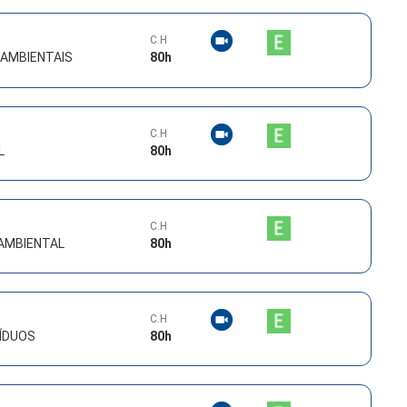
C.H
AMBIENTAIS
80
h
C.H
L
80
h
C.H
AMBIENTAL
80
h
C.H
ÍDUOS
80
h