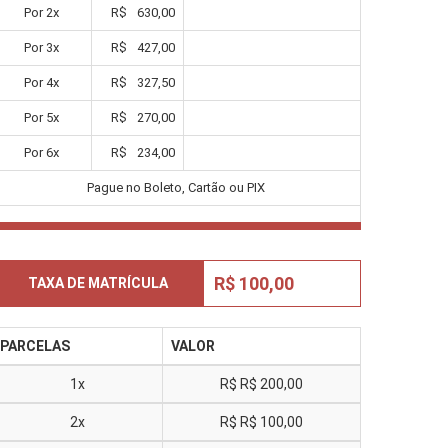
Por
2
x
R$
630,00
Por
3
x
R$
427,00
Por
4
x
R$
327,50
Por
5
x
R$
270,00
Por
6
x
R$
234,00
Pague no Boleto, Cartão ou PIX
R$ 100,00
TAXA DE MATRÍCULA
PARCELAS
VALOR
1x
R$
R$ 200,00
2x
R$
R$ 100,00