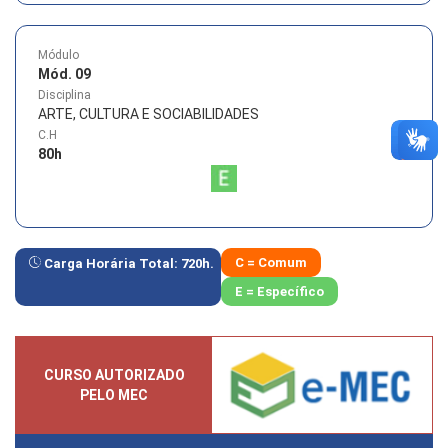
Módulo
Mód. 09
Disciplina
ARTE, CULTURA E SOCIABILIDADES
C.H
80
h
C = Comum
Carga Horária Total:
720
h.
E = Específico
CURSO AUTORIZADO
PELO MEC