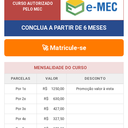
CURSO AUTORIZADO
PELO MEC
CONCLUA A PARTIR DE
6 MESES
🚀 Matricule-se
MENSALIDADE DO CURSO
PARCELAS
VALOR
DESCONTO
Por
1
x
R$
1250,00
Promoção valor à vista
Por
2
x
R$
630,00
Por
3
x
R$
427,00
Por
4
x
R$
327,50