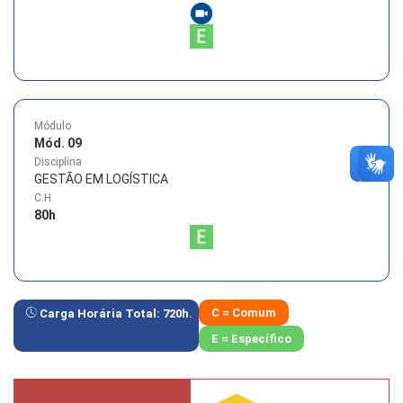
Módulo
Mód. 09
Disciplina
GESTÃO EM LOGÍSTICA
C.H
80
h
C = Comum
Carga Horária Total:
720
h.
E = Específico