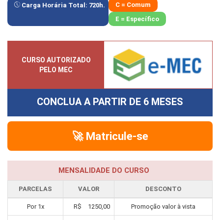
C = Comum
Carga Horária Total:
720
h.
E = Específico
CURSO AUTORIZADO
PELO MEC
CONCLUA A PARTIR DE
6 MESES
🚀 Matricule-se
MENSALIDADE DO CURSO
PARCELAS
VALOR
DESCONTO
Por
1
x
R$
1250,00
Promoção valor à vista