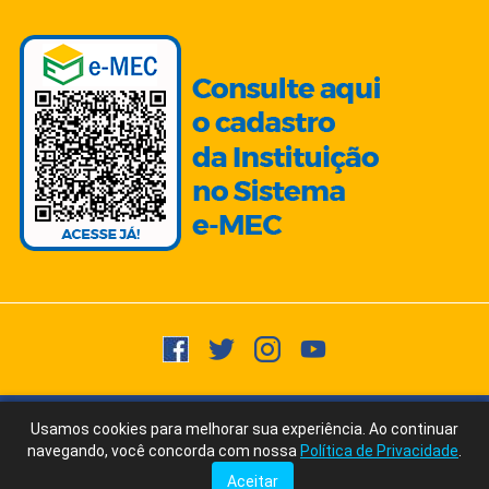
Copyright © 2015 -
2026
- Todos os direitos reservados.
Usuários
Usamos cookies para melhorar sua experiência. Ao continuar
Fale Conosco
via WhatsApp
Online:
972
navegando, você concorda com nossa
Política de Privacidade
.
Ícones/Imagens by Freepik | Fonte Texto: ChatGPT/AI Writer by Ubersuggest
Aceitar
Tudo posso naquele que me fortalece. Filipenses 4:13