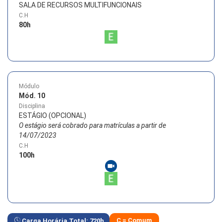
SALA DE RECURSOS MULTIFUNCIONAIS
C.H
80
h
Módulo
Mód. 10
Disciplina
ESTÁGIO (OPCIONAL)
O estágio será cobrado para matrículas a partir de
14/07/2023
C.H
100
h
C = Comum
Carga Horária Total:
720
h.