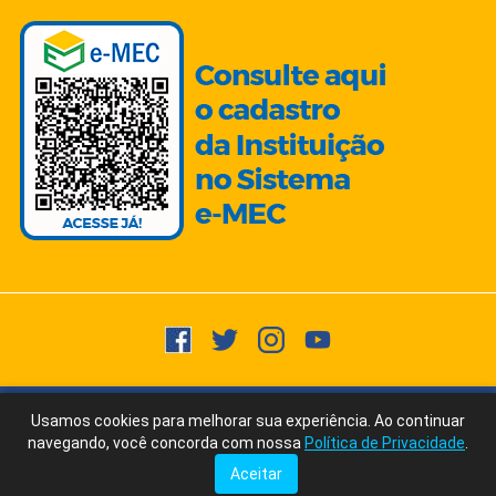
Copyright © 2015 -
2026
- Todos os direitos reservados.
Usuários
Usamos cookies para melhorar sua experiência. Ao continuar
Fale Conosco
via WhatsApp
Online:
181
navegando, você concorda com nossa
Política de Privacidade
.
Ícones/Imagens by Freepik | Fonte Texto: ChatGPT/AI Writer by Ubersuggest
Aceitar
Tudo posso naquele que me fortalece. Filipenses 4:13