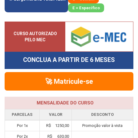
E = Específico
CURSO AUTORIZADO
PELO MEC
CONCLUA A PARTIR DE
6 MESES
🚀 Matricule-se
MENSALIDADE DO CURSO
PARCELAS
VALOR
DESCONTO
Por
1
x
R$
1250,00
Promoção valor à vista
Por
2
x
R$
630,00