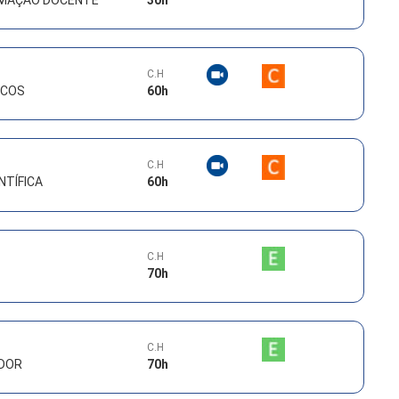
C.H
ICOS
60
h
C.H
NTÍFICA
60
h
C.H
70
h
C.H
IDOR
70
h