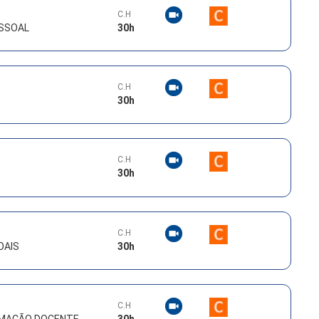
C.H
SSOAL
30
h
C.H
30
h
C.H
30
h
C.H
OAIS
30
h
C.H
ORMAÇÃO DOCENTE
30
h