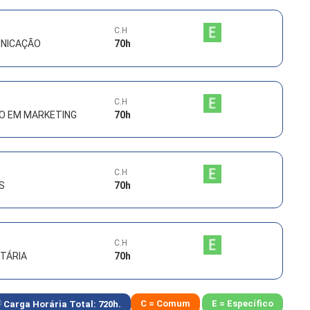
C.H
UNICAÇÃO
70
h
C.H
O EM MARKETING
70
h
C.H
S
70
h
C.H
TÁRIA
70
h
C = Comum
E = Específico
Carga Horária Total:
720
h.