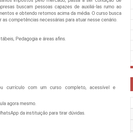
safios impostos pelo mercado, passa a ser condição de
empresas buscam pessoas capazes de auxiliá-las rumo ao
mentos e obtendo retornos acima da média. O curso busca
er as competências necessárias para atuar nesse cenário.
ábeis, Pedagogia e áreas afins.
eu currículo com um curso completo, acessível e
cula agora mesmo.
tsApp da instituição para tirar dúvidas.