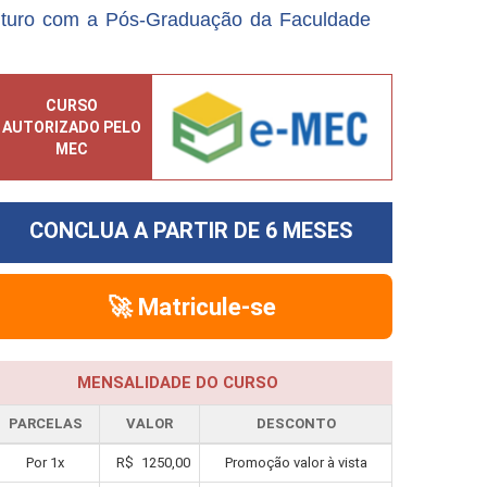
uturo com a Pós-Graduação da Faculdade
CURSO
AUTORIZADO PELO
MEC
CONCLUA A PARTIR DE
6 MESES
🚀 Matricule-se
MENSALIDADE DO CURSO
PARCELAS
VALOR
DESCONTO
Por
1
x
R$
1250,00
Promoção valor à vista