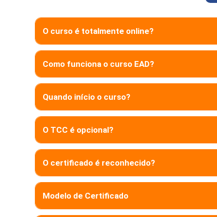
O curso é totalmente online?
Como funciona o curso EAD?
Quando início o curso?
O TCC é opcional?
O certificado é reconhecido?
Modelo de Certificado