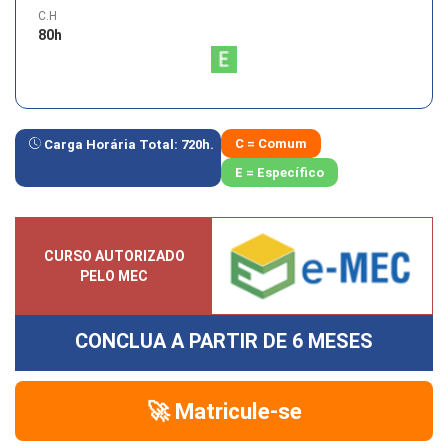
C.H
80
h
C = Comum
Carga Horária Total:
720
h.
E = Específico
CURSO AUTORIZADO
PELO MEC
CONCLUA A PARTIR DE
6 MESES
🚀 Matricule-se