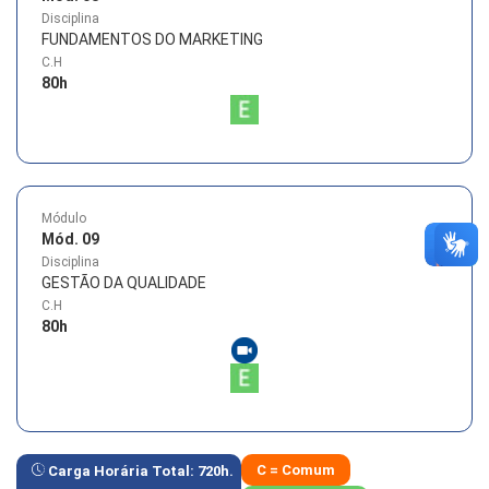
Disciplina
FUNDAMENTOS DO MARKETING
C.H
80
h
Módulo
Mód. 09
Disciplina
GESTÃO DA QUALIDADE
C.H
80
h
C = Comum
Carga Horária Total:
720
h.