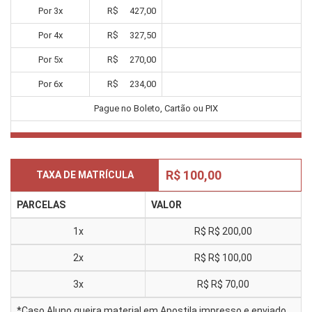
Por
3
x
R$
427,00
Por
4
x
R$
327,50
Por
5
x
R$
270,00
Por
6
x
R$
234,00
Pague no Boleto, Cartão ou PIX
R$ 100,00
TAXA DE MATRÍCULA
PARCELAS
VALOR
1x
R$
R$ 200,00
2x
R$
R$ 100,00
3x
R$
R$ 70,00
*Caso Aluno queira material em Apostila impresso e enviado