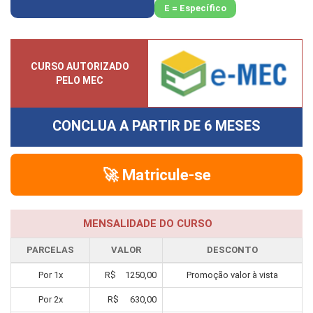
E = Específico
CURSO AUTORIZADO
PELO MEC
CONCLUA A PARTIR DE
6 MESES
🚀 Matricule-se
MENSALIDADE DO CURSO
PARCELAS
VALOR
DESCONTO
Por
1
x
R$
1250,00
Promoção valor à vista
Por
2
x
R$
630,00