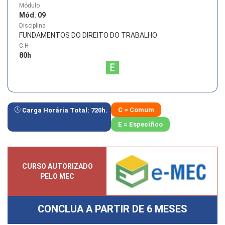
Módulo
Mód. 09
Disciplina
FUNDAMENTOS DO DIREITO DO TRABALHO
C.H
80
h
C = Comum
Carga Horária Total:
720
h.
E = Específico
CURSO AUTORIZADO
PELO MEC
CONCLUA A PARTIR DE
6 MESES