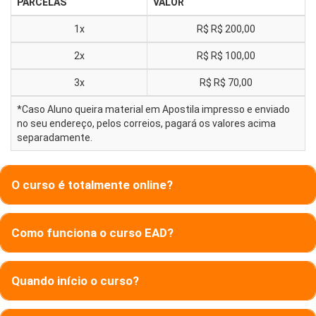
PARCELAS
VALOR
1x
R$
R$ 200,00
2x
R$
R$ 100,00
3x
R$
R$ 70,00
*Caso Aluno queira material em Apostila impresso e enviado
no seu endereço, pelos correios, pagará os valores acima
separadamente.
O curso é totalmente online?
Como funciona o curso EAD?
Quando início o curso?