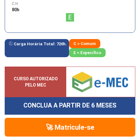
C.H
80
h
C = Comum
Carga Horária Total:
720
h.
E = Específico
CURSO AUTORIZADO
PELO MEC
CONCLUA A PARTIR DE
6 MESES
🚀 Matricule-se