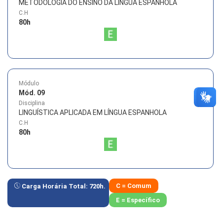
METODOLOGIA DO ENSINO DA LÍNGUA ESPANHOLA
C.H
80
h
Módulo
Mód. 09
Disciplina
LINGUÍSTICA APLICADA EM LÍNGUA ESPANHOLA
C.H
80
h
C = Comum
Carga Horária Total:
720
h.
E = Específico