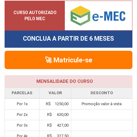
CURSO AUTORIZADO
PELO MEC
CONCLUA A PARTIR DE
6 MESES
🚀 Matricule-se
MENSALIDADE DO CURSO
PARCELAS
VALOR
DESCONTO
Por
1
x
R$
1250,00
Promoção valor à vista
Por
2
x
R$
630,00
Por
3
x
R$
427,00
Por
4
x
R$
327,50