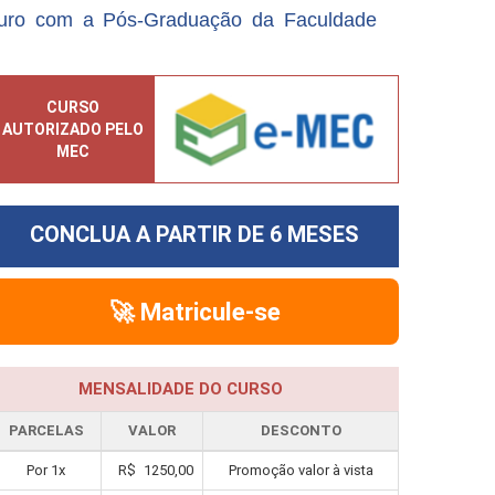
turo com a Pós-Graduação da Faculdade
CURSO
AUTORIZADO PELO
MEC
CONCLUA A PARTIR DE
6 MESES
🚀 Matricule-se
MENSALIDADE DO CURSO
PARCELAS
VALOR
DESCONTO
Por
1
x
R$
1250,00
Promoção valor à vista