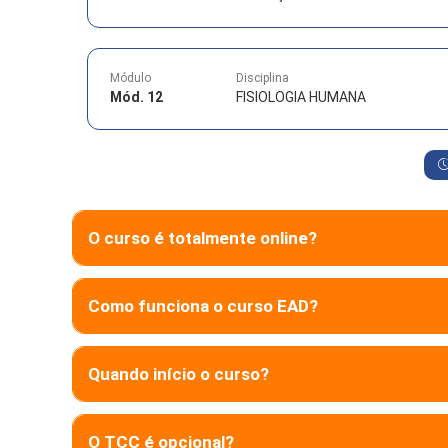
Módulo
Disciplina
Mód. 12
FISIOLOGIA HUMANA
O curso é totalmente online?
Como funciona o curso EAD?
Quando início o curso?
O TCC é opcional?