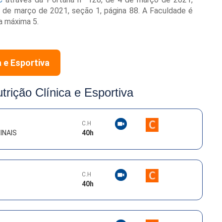
 8 de março de 2021, seção 1, página 88. A Faculdade é
a máxima 5.
a e Esportiva
trição Clínica e Esportiva
C.H
INAIS
40
h
C.H
40
h