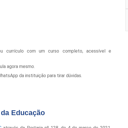
eu currículo com um curso completo, acessível e
cula agora mesmo.
tsApp da instituição para tirar dúvidas.
o da Educação
C
através da Portaria nº 128, de 4 de março de 2021,