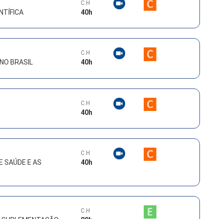
C.H
NTÍFICA
40
h
C.H
NO BRASIL
40
h
C.H
40
h
C.H
E SAÚDE E AS
40
h
C.H