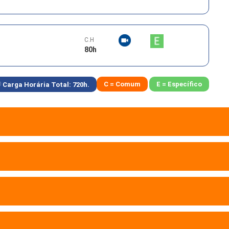
C.H
80
h
C = Comum
E = Específico
Carga Horária Total:
720
h.