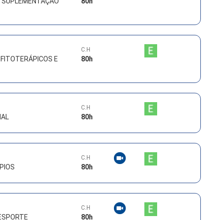
 À SUPLEMENTAÇÃO
80
h
C.H
FITOTERÁPICOS E
80
h
C.H
NAL
80
h
C.H
PIOS
80
h
C.H
ESPORTE
80
h