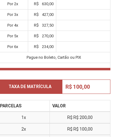
Por
2
x
R$
630,00
Por
3
x
R$
427,00
Por
4
x
R$
327,50
Por
5
x
R$
270,00
Por
6
x
R$
234,00
Pague no Boleto, Cartão ou PIX
R$ 100,00
TAXA DE MATRÍCULA
PARCELAS
VALOR
1x
R$
R$ 200,00
2x
R$
R$ 100,00