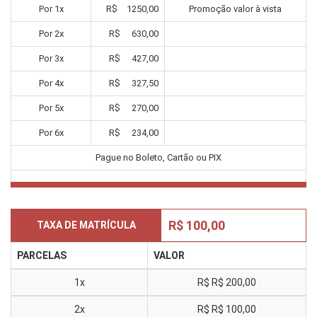
Por
1
x
R$
1250,00
Promoção valor à vista
Por
2
x
R$
630,00
Por
3
x
R$
427,00
Por
4
x
R$
327,50
Por
5
x
R$
270,00
Por
6
x
R$
234,00
Pague no Boleto, Cartão ou PIX
R$ 100,00
TAXA DE MATRÍCULA
PARCELAS
VALOR
1x
R$
R$ 200,00
2x
R$
R$ 100,00