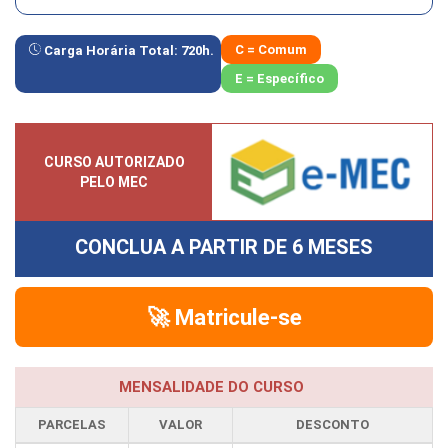
C = Comum
Carga Horária Total:
720
h.
E = Específico
CURSO AUTORIZADO
PELO MEC
CONCLUA A PARTIR DE
6 MESES
🚀 Matricule-se
MENSALIDADE DO CURSO
PARCELAS
VALOR
DESCONTO