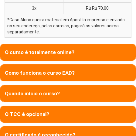
3x
R$
R$ 70,00
*Caso Aluno queira material em Apostila impresso e enviado
no seu endereço, pelos correios, pagará os valores acima
separadamente.
O curso é totalmente online?
Como funciona o curso EAD?
Quando início o curso?
O TCC é opcional?
O certificado é reconhecido?