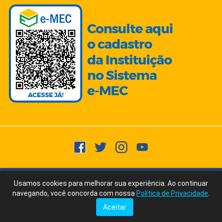
Copyright © 2015 -
2026
- Todos os direitos reservados.
Usuários
Usamos cookies para melhorar sua experiência. Ao continuar
Fale Conosco
Online:
200
via WhatsApp
navegando, você concorda com nossa
Política de Privacidade
.
Ícones/Imagens by Freepik | Fonte Texto: ChatGPT/AI Writer by Ubersuggest
Aceitar
Tudo posso naquele que me fortalece. Filipenses 4:13