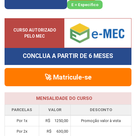
E = Específico
CURSO AUTORIZADO
PELO MEC
CONCLUA A PARTIR DE
6 MESES
🚀 Matricule-se
MENSALIDADE DO CURSO
PARCELAS
VALOR
DESCONTO
Por
1
x
R$
1250,00
Promoção valor à vista
Por
2
x
R$
630,00