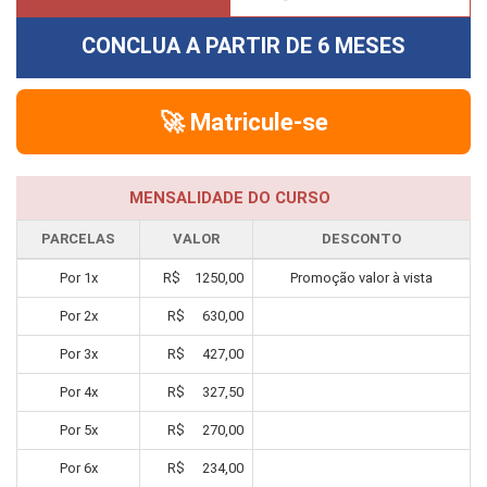
CONCLUA A PARTIR DE
6 MESES
🚀 Matricule-se
MENSALIDADE DO CURSO
PARCELAS
VALOR
DESCONTO
Por
1
x
R$
1250,00
Promoção valor à vista
Por
2
x
R$
630,00
Por
3
x
R$
427,00
Por
4
x
R$
327,50
Por
5
x
R$
270,00
Por
6
x
R$
234,00