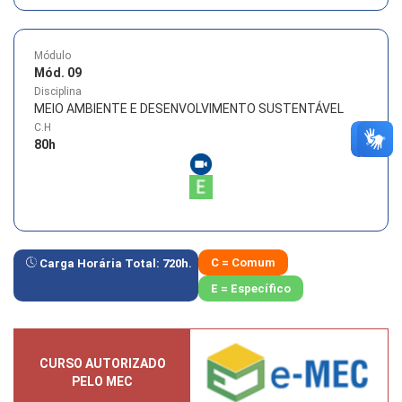
Módulo
Mód. 09
Disciplina
MEIO AMBIENTE E DESENVOLVIMENTO SUSTENTÁVEL
C.H
80
h
C = Comum
Carga Horária Total:
720
h.
E = Específico
CURSO AUTORIZADO
PELO MEC