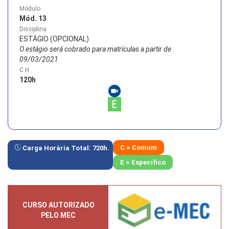
Módulo
Mód. 13
Disciplina
ESTÁGIO (OPCIONAL)
O estágio será cobrado para matrículas a partir de
09/03/2021
C.H
120
h
C = Comum
Carga Horária Total:
720
h.
E = Específico
CURSO AUTORIZADO
PELO MEC