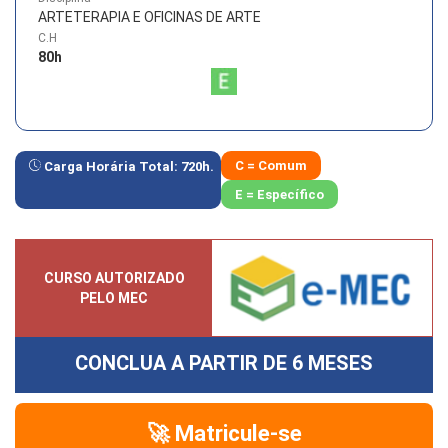
ARTETERAPIA E OFICINAS DE ARTE
C.H
80
h
C = Comum
Carga Horária Total:
720
h.
E = Específico
CURSO AUTORIZADO
PELO MEC
CONCLUA A PARTIR DE
6 MESES
🚀 Matricule-se