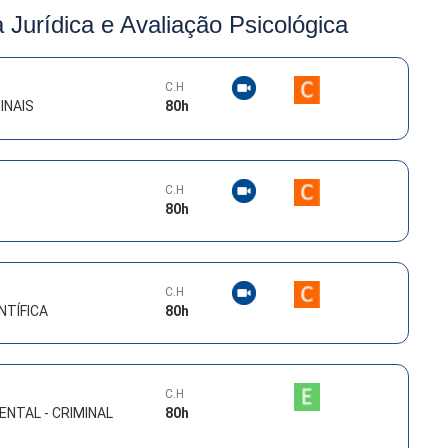
a Jurídica e Avaliação Psicológica
C.H
INAIS
80
h
C.H
80
h
C.H
NTÍFICA
80
h
C.H
NTAL - CRIMINAL
80
h