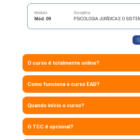
Módulo
Disciplina
Mód. 09
PSICOLOGIA JURÍDICA E O SIST
O curso é totalmente online?
Como funciona o curso EAD?
Quando início o curso?
O TCC é opcional?