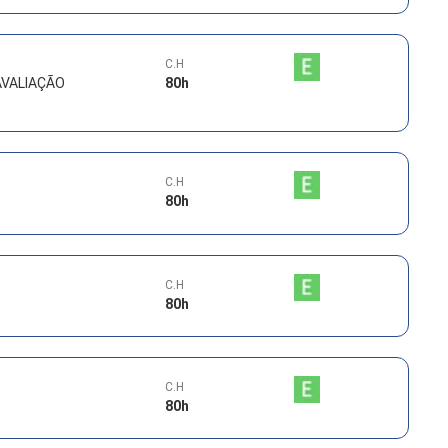
C.H
AVALIAÇÃO
80
h
C.H
80
h
C.H
80
h
C.H
80
h