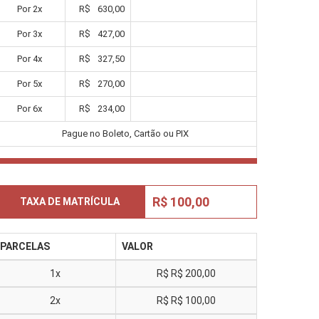
Por
2
x
R$
630,00
Por
3
x
R$
427,00
Por
4
x
R$
327,50
Por
5
x
R$
270,00
Por
6
x
R$
234,00
Pague no Boleto, Cartão ou PIX
R$ 100,00
TAXA DE MATRÍCULA
PARCELAS
VALOR
1x
R$
R$ 200,00
2x
R$
R$ 100,00