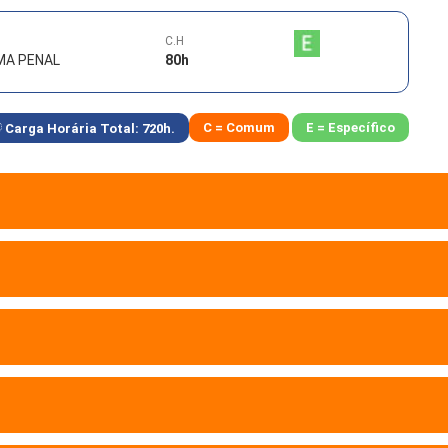
C.H
EMA PENAL
80
h
C = Comum
E = Específico
Carga Horária Total:
720
h.