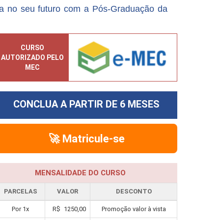
a no seu futuro com a Pós-Graduação da
CURSO
AUTORIZADO PELO
MEC
CONCLUA A PARTIR DE
6 MESES
🚀 Matricule-se
MENSALIDADE DO CURSO
PARCELAS
VALOR
DESCONTO
Por
1
x
R$
1250,00
Promoção valor à vista