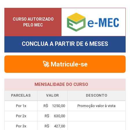
CURSO AUTORIZADO
PELO MEC
CONCLUA A PARTIR DE
6 MESES
🚀 Matricule-se
MENSALIDADE DO CURSO
PARCELAS
VALOR
DESCONTO
Por
1
x
R$
1250,00
Promoção valor à vista
Por
2
x
R$
630,00
Por
3
x
R$
427,00