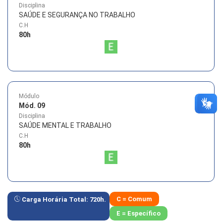
Disciplina
SAÚDE E SEGURANÇA NO TRABALHO
C.H
80
h
Módulo
Mód. 09
Disciplina
SAÚDE MENTAL E TRABALHO
C.H
80
h
C = Comum
Carga Horária Total:
720
h.
E = Específico