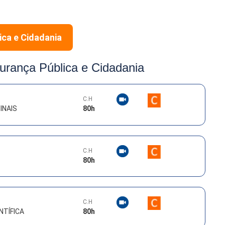
ica e Cidadania
urança Pública e Cidadania
C.H
INAIS
80
h
C.H
80
h
C.H
NTÍFICA
80
h