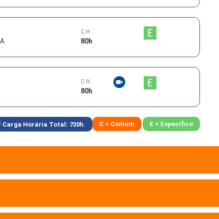
C.H
CA
80
h
C.H
80
h
C = Comum
E = Específico
Carga Horária Total:
720
h.