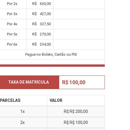
Por
2
x
R$
630,00
Por
3
x
R$
427,00
Por
4
x
R$
327,50
Por
5
x
R$
270,00
Por
6
x
R$
234,00
Pague no Boleto, Cartão ou PIX
R$ 100,00
TAXA DE MATRÍCULA
PARCELAS
VALOR
1x
R$
R$ 200,00
2x
R$
R$ 100,00