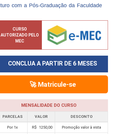
uturo com a Pós-Graduação da Faculdade
CURSO
AUTORIZADO PELO
MEC
CONCLUA A PARTIR DE
6 MESES
🚀 Matricule-se
MENSALIDADE DO CURSO
PARCELAS
VALOR
DESCONTO
Por
1
x
R$
1250,00
Promoção valor à vista