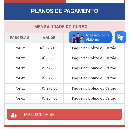
PLANOS DE PAGAMENTO
MENSALIDADE DO CURSO
PARCELAS
VALOR
FORMA PAGAMENTO
Por
1
x
R$
1250,00
Pague no Boleto ou Cartão
Por
2
x
R$
630,00
Pague no Boleto ou Cartão
Por
3
x
R$
427,00
Pague no Boleto ou Cartão
Por
4
x
R$
327,50
Pague no Boleto ou Cartão
Por
5
x
R$
270,00
Pague no Boleto ou Cartão
Por
6
x
R$
234,00
Pague no Boleto ou Cartão
MATRICULE-SE