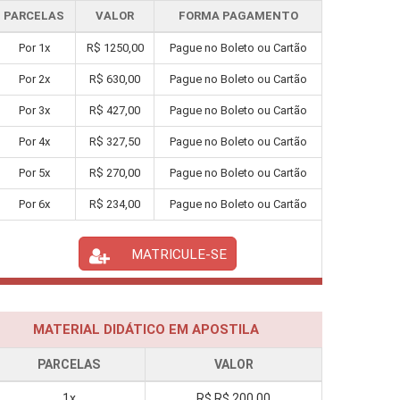
PARCELAS
VALOR
FORMA PAGAMENTO
Por
1
x
R$
1250,00
Pague no Boleto ou Cartão
Por
2
x
R$
630,00
Pague no Boleto ou Cartão
Por
3
x
R$
427,00
Pague no Boleto ou Cartão
Por
4
x
R$
327,50
Pague no Boleto ou Cartão
Por
5
x
R$
270,00
Pague no Boleto ou Cartão
Por
6
x
R$
234,00
Pague no Boleto ou Cartão
MATRICULE-SE
MATERIAL DIDÁTICO EM APOSTILA
PARCELAS
VALOR
1x
R$
R$ 200,00