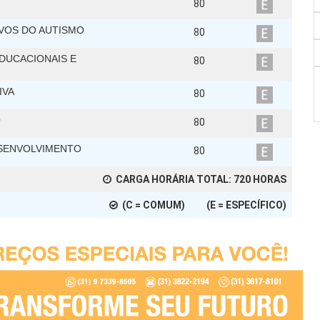
80
VOS DO AUTISMO
80
DUCACIONAIS E
80
IVA
80
O
80
ESENVOLVIMENTO
80
CARGA HORÁRIA TOTAL:
720
HORAS
(C = COMUM) (E = ESPECÍFICO)