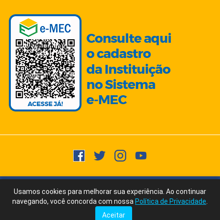
Copyright © 2015 -
2026
- Todos os direitos reservados.
Usuários
Usamos cookies para melhorar sua experiência. Ao continuar
Fale Conosco
via WhatsApp
Online:
1127
navegando, você concorda com nossa
Política de Privacidade
.
Ícones/Imagens by Freepik | Fonte Texto: ChatGPT/AI Writer by Ubersuggest
Aceitar
Tudo posso naquele que me fortalece. Filipenses 4:13