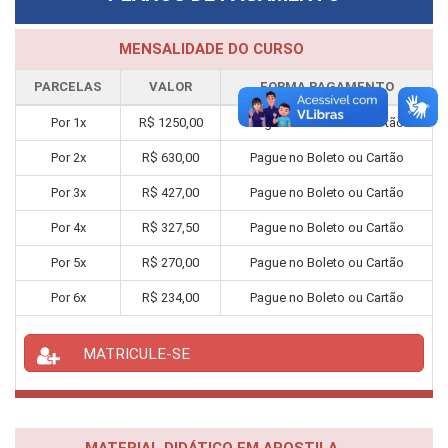
MENSALIDADE DO CURSO
PARCELAS
VALOR
FORMA PAGAMENTO
Por
1
x
R$
1250,00
Pague no Boleto ou Cartão
Por
2
x
R$
630,00
Pague no Boleto ou Cartão
Por
3
x
R$
427,00
Pague no Boleto ou Cartão
Por
4
x
R$
327,50
Pague no Boleto ou Cartão
Por
5
x
R$
270,00
Pague no Boleto ou Cartão
Por
6
x
R$
234,00
Pague no Boleto ou Cartão
MATRICULE-SE
MATERIAL DIDÁTICO EM APOSTILA