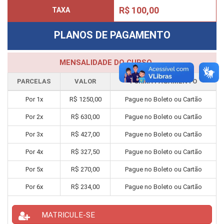
R$ 100,00
TAXA
PLANOS DE PAGAMENTO
MENSALIDADE DO CURSO
PARCELAS
VALOR
FORMA PAGAMENTO
Por
1
x
R$
1250,00
Pague no Boleto ou Cartão
Por
2
x
R$
630,00
Pague no Boleto ou Cartão
Por
3
x
R$
427,00
Pague no Boleto ou Cartão
Por
4
x
R$
327,50
Pague no Boleto ou Cartão
Por
5
x
R$
270,00
Pague no Boleto ou Cartão
Por
6
x
R$
234,00
Pague no Boleto ou Cartão
MATRICULE-SE