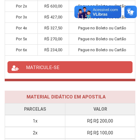
Por
2
x
R$
630,00
Pague no Boleto ou Cartão
Por
3
x
R$
427,00
Pague no Boleto ou Cartão
Por
4
x
R$
327,50
Pague no Boleto ou Cartão
Por
5
x
R$
270,00
Pague no Boleto ou Cartão
Por
6
x
R$
234,00
Pague no Boleto ou Cartão
MATRICULE-SE
MATERIAL DIDÁTICO EM APOSTILA
PARCELAS
VALOR
1x
R$
R$ 200,00
2x
R$
R$ 100,00