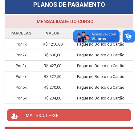
PLANOS DE PAGAMENTO
MENSALIDADE DO CURSO
PARCELAS
VALOR
FORMA PAGAMENTO
Por
1
x
R$
1250,00
Pague no Boleto ou Cartão
Por
2
x
R$
630,00
Pague no Boleto ou Cartão
Por
3
x
R$
427,00
Pague no Boleto ou Cartão
Por
4
x
R$
327,50
Pague no Boleto ou Cartão
Por
5
x
R$
270,00
Pague no Boleto ou Cartão
Por
6
x
R$
234,00
Pague no Boleto ou Cartão
MATRICULE-SE