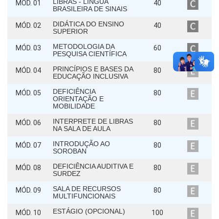
LIBRAS - LÍNGUA
MÓD. 01
40
BRASILEIRA DE SINAIS
DIDÁTICA DO ENSINO
MÓD. 02
40
SUPERIOR
METODOLOGIA DA
MÓD. 03
60
PESQUISA CIENTÍFICA
PRINCÍPIOS E BASES DA
MÓD. 04
80
EDUCAÇÃO INCLUSIVA
DEFICIÊNCIA
MÓD. 05
80
ORIENTAÇÃO E
MOBILIDADE
INTERPRETE DE LIBRAS
MÓD. 06
80
NA SALA DE AULA
INTRODUÇÃO AO
MÓD. 07
80
SOROBAN
DEFICIÊNCIA AUDITIVA E
MÓD. 08
80
SURDEZ
SALA DE RECURSOS
MÓD. 09
80
MULTIFUNCIONAIS
ESTÁGIO (OPCIONAL)
MÓD. 10
100