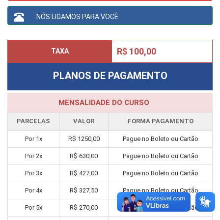
NÓS LIGAMOS PARA VOCÊ
R$ 100,00
TAXA
PLANOS DE PAGAMENTO
MENSALIDADE DO CURSO
PARCELAS
VALOR
FORMA PAGAMENTO
Por
1
x
R$
1250,00
Pague no Boleto ou Cartão
Por
2
x
R$
630,00
Pague no Boleto ou Cartão
Por
3
x
R$
427,00
Pague no Boleto ou Cartão
Por
4
x
R$
327,50
Pague no Boleto ou Cartão
Por
5
x
R$
270,00
Pague no Boleto ou Cartão