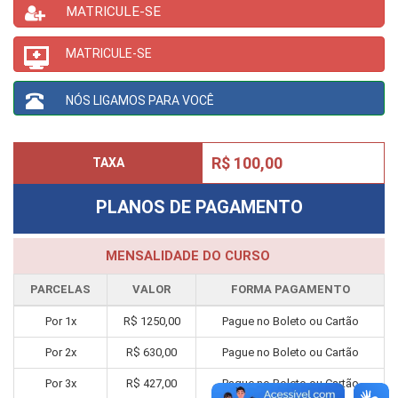
MATRICULE-SE
MATRICULE-SE
NÓS LIGAMOS PARA VOCÊ
R$ 100,00
TAXA
PLANOS DE PAGAMENTO
MENSALIDADE DO CURSO
PARCELAS
VALOR
FORMA PAGAMENTO
Por
1
x
R$
1250,00
Pague no Boleto ou Cartão
Por
2
x
R$
630,00
Pague no Boleto ou Cartão
Por
3
x
R$
427,00
Pague no Boleto ou Cartão