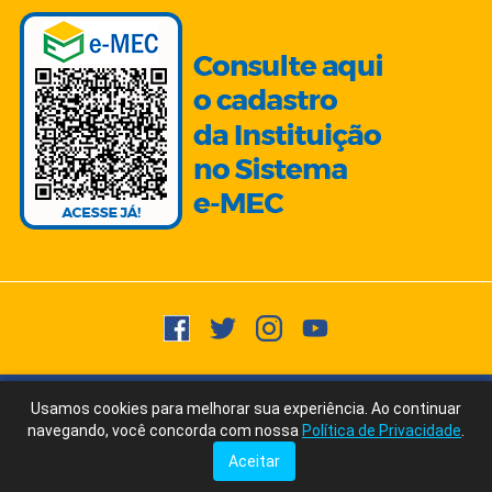
Copyright © 2015 -
2026
- Todos os direitos reservados.
Usuários
Usamos cookies para melhorar sua experiência. Ao continuar
Fale Conosco
via WhatsApp
Online:
1632
navegando, você concorda com nossa
Política de Privacidade
.
Ícones/Imagens by Freepik | Fonte Texto: ChatGPT/AI Writer by Ubersuggest
Aceitar
Tudo posso naquele que me fortalece. Filipenses 4:13