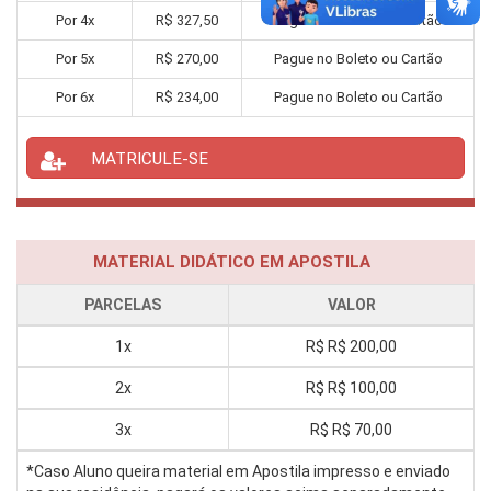
Por
4
x
R$
327,50
Pague no Boleto ou Cartão
Por
5
x
R$
270,00
Pague no Boleto ou Cartão
Por
6
x
R$
234,00
Pague no Boleto ou Cartão
MATRICULE-SE
MATERIAL DIDÁTICO EM APOSTILA
PARCELAS
VALOR
1x
R$
R$ 200,00
2x
R$
R$ 100,00
3x
R$
R$ 70,00
*Caso Aluno queira material em Apostila impresso e enviado