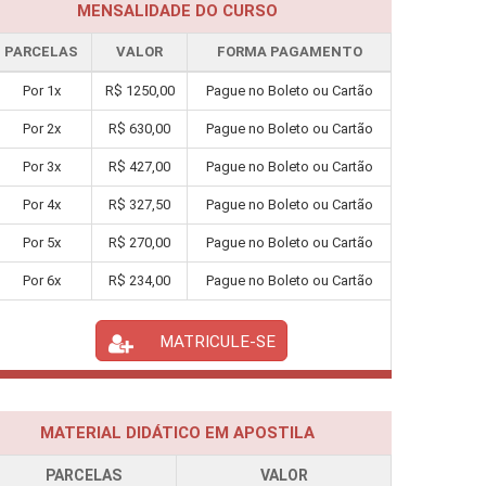
MENSALIDADE DO CURSO
PARCELAS
VALOR
FORMA PAGAMENTO
Por
1
x
R$
1250,00
Pague no Boleto ou Cartão
Por
2
x
R$
630,00
Pague no Boleto ou Cartão
Por
3
x
R$
427,00
Pague no Boleto ou Cartão
Por
4
x
R$
327,50
Pague no Boleto ou Cartão
Por
5
x
R$
270,00
Pague no Boleto ou Cartão
Por
6
x
R$
234,00
Pague no Boleto ou Cartão
MATRICULE-SE
MATERIAL DIDÁTICO EM APOSTILA
PARCELAS
VALOR