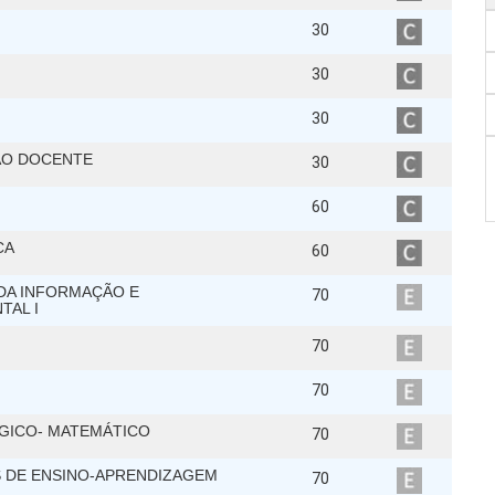
30
30
30
ÃO DOCENTE
30
60
CA
60
DA INFORMAÇÃO E
70
TAL I
70
70
GICO- MATEMÁTICO
70
 DE ENSINO-APRENDIZAGEM
70