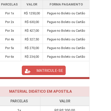
PARCELAS
VALOR
FORMA PAGAMENTO
Por
1
x
R$
1250,00
Pague no Boleto ou Cartão
Por
2
x
R$
630,00
Pague no Boleto ou Cartão
Por
3
x
R$
427,00
Pague no Boleto ou Cartão
Por
4
x
R$
327,50
Pague no Boleto ou Cartão
Por
5
x
R$
270,00
Pague no Boleto ou Cartão
Por
6
x
R$
234,00
Pague no Boleto ou Cartão
MATRICULE-SE
MATERIAL DIDÁTICO EM APOSTILA
PARCELAS
VALOR
1x
R$
R$ 200,00