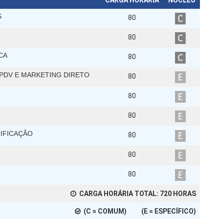
CARGA HORÁRIA
NÚCLEO
S
80
80
CA
80
 PDV E MARKETING DIRETO
80
80
80
CIFICAÇÃO
80
80
80
CARGA HORÁRIA TOTAL:
720
HORAS
(C = COMUM) (E = ESPECÍFICO)