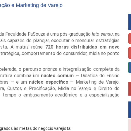
ão e Marketing de Varejo
da Faculdade FaSouza é uma pós-graduação
lato sensu
, na
ais capazes de planejar, executar e mensurar estratégias
ista. A matriz reúne
720 horas distribuídas em nove
stratégica, comportamento do consumidor, mídia no ponto
erada, o percurso prioriza a integralização completa da
strutura combina um
núcleo comum
— Didática do Ensino
Libras — e um
núcleo específico
— Marketing de Varejo,
a, Custos e Precificação, Mídia no Varejo e Direito do
o tempo o embasamento acadêmico e a especialização
grados às metas do negócio varejista;