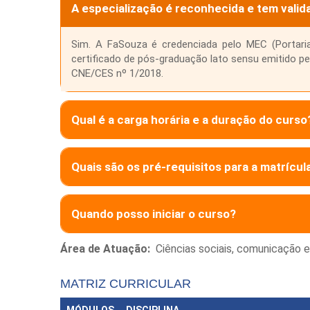
A especialização é reconhecida e tem valid
Sim. A FaSouza é credenciada pelo MEC (Portaria
certificado de pós-graduação lato sensu emitido pe
CNE/CES nº 1/2018.
Qual é a carga horária e a duração do curso
Quais são os pré-requisitos para a matrícul
Quando posso iniciar o curso?
Área de Atuação:
Ciências sociais, comunicação 
MATRIZ CURRICULAR