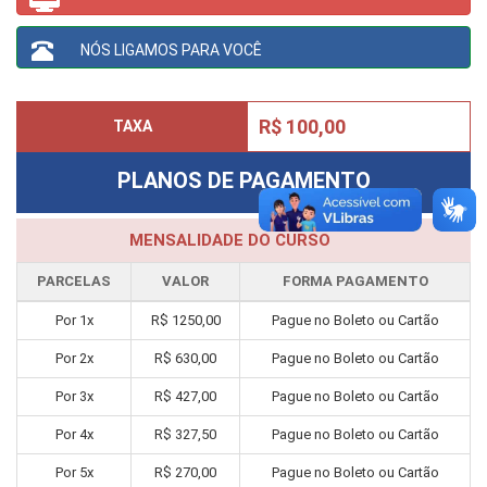
NÓS LIGAMOS PARA VOCÊ
R$ 100,00
TAXA
PLANOS DE PAGAMENTO
MENSALIDADE DO CURSO
PARCELAS
VALOR
FORMA PAGAMENTO
Por
1
x
R$
1250,00
Pague no Boleto ou Cartão
Por
2
x
R$
630,00
Pague no Boleto ou Cartão
Por
3
x
R$
427,00
Pague no Boleto ou Cartão
Por
4
x
R$
327,50
Pague no Boleto ou Cartão
Por
5
x
R$
270,00
Pague no Boleto ou Cartão