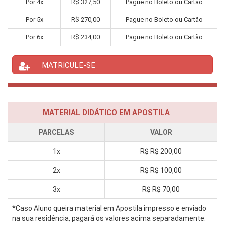
Por
4
x
R$
327,50
Pague no Boleto ou Cartão
Por
5
x
R$
270,00
Pague no Boleto ou Cartão
Por
6
x
R$
234,00
Pague no Boleto ou Cartão
MATRICULE-SE
MATERIAL DIDÁTICO EM APOSTILA
PARCELAS
VALOR
1x
R$
R$ 200,00
2x
R$
R$ 100,00
3x
R$
R$ 70,00
*Caso Aluno queira material em Apostila impresso e enviado
na sua residência, pagará os valores acima separadamente.