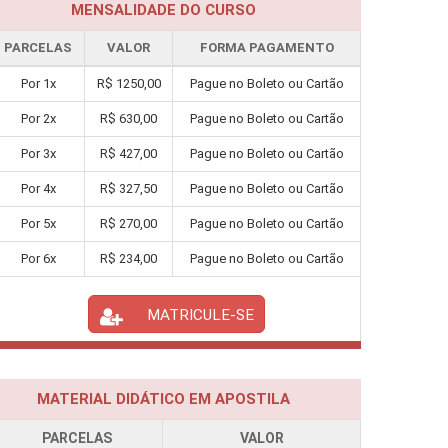
MENSALIDADE DO CURSO
PARCELAS
VALOR
FORMA PAGAMENTO
Por
1
x
R$
1250,00
Pague no Boleto ou Cartão
Por
2
x
R$
630,00
Pague no Boleto ou Cartão
Por
3
x
R$
427,00
Pague no Boleto ou Cartão
Por
4
x
R$
327,50
Pague no Boleto ou Cartão
Por
5
x
R$
270,00
Pague no Boleto ou Cartão
Por
6
x
R$
234,00
Pague no Boleto ou Cartão
MATRICULE-SE
MATERIAL DIDÁTICO EM APOSTILA
PARCELAS
VALOR