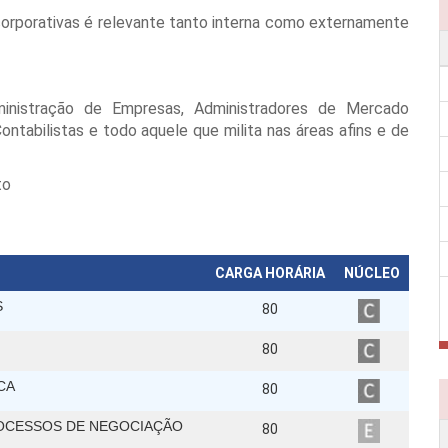
corporativas é relevante tanto interna como externamente
ministração de Empresas, Administradores de Mercado
ontabilistas e todo aquele que milita nas áreas afins e de
to
CARGA HORÁRIA
NÚCLEO
S
80
80
CA
80
ROCESSOS DE NEGOCIAÇÃO
80