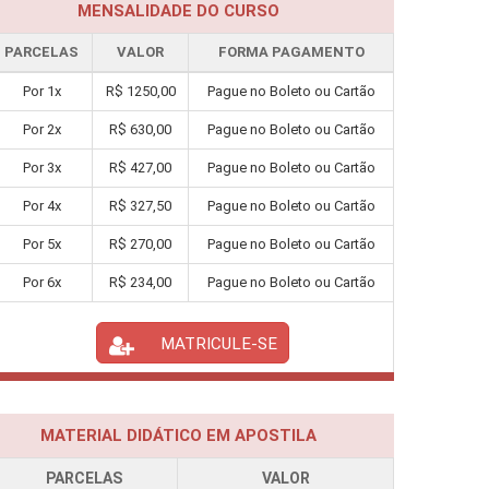
MENSALIDADE DO CURSO
PARCELAS
VALOR
FORMA PAGAMENTO
Por
1
x
R$
1250,00
Pague no Boleto ou Cartão
Por
2
x
R$
630,00
Pague no Boleto ou Cartão
Por
3
x
R$
427,00
Pague no Boleto ou Cartão
Por
4
x
R$
327,50
Pague no Boleto ou Cartão
Por
5
x
R$
270,00
Pague no Boleto ou Cartão
Por
6
x
R$
234,00
Pague no Boleto ou Cartão
MATRICULE-SE
MATERIAL DIDÁTICO EM APOSTILA
PARCELAS
VALOR