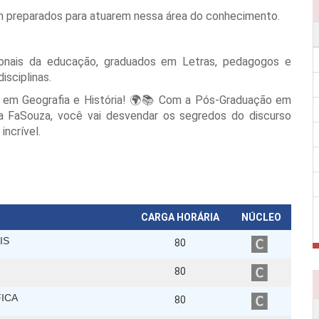
m preparados para atuarem nessa área do conhecimento.
sionais da educação, graduados em Letras, pedagogos e
isciplinas.
o em Geografia e História! 🌍📚 Com a Pós-Graduação em
da FaSouza, você vai desvendar os segredos do discurso
incrível.
CARGA HORÁRIA
NÚCLEO
IS
80
80
FICA
80