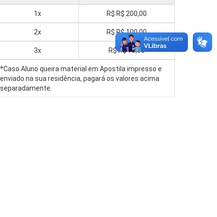
1x
R$
R$ 200,00
2x
R$
R$ 100,00
3x
R$
R$ 70,00
*Caso Aluno queira material em Apostila impresso e
enviado na sua residência, pagará os valores acima
separadamente.