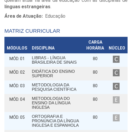
queiram atuar na área da educação com as disciplinas de
línguas estrangeiras
.
Área de Atuação:
Educação
MATRIZ CURRICULAR
CARGA
MÓDULOS
DISCIPLINA
HORÁRIA
NÚCLEO
LIBRAS - LÍNGUA
MÓD. 01
80
BRASILEIRA DE SINAIS
DIDÁTICA DO ENSINO
MÓD. 02
80
SUPERIOR
METODOLOGIA DA
MÓD. 03
80
PESQUISA CIENTÍFICA
METODOLOGIA DO
MÓD. 04
80
ENSINO DA LÍNGUA
INGLESA
ORTOGRAFIA E
MÓD. 05
80
PRONÚNCIA DA LÍNGUA
INGLESA E ESPANHOLA