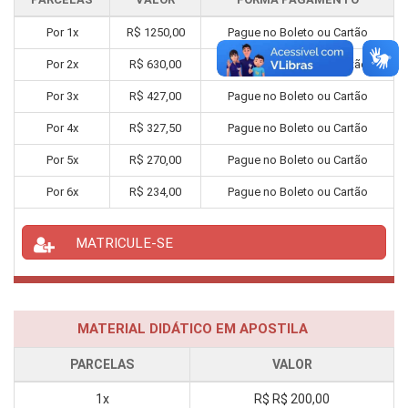
Por
1
x
R$
1250,00
Pague no Boleto ou Cartão
Por
2
x
R$
630,00
Pague no Boleto ou Cartão
Por
3
x
R$
427,00
Pague no Boleto ou Cartão
Por
4
x
R$
327,50
Pague no Boleto ou Cartão
Por
5
x
R$
270,00
Pague no Boleto ou Cartão
Por
6
x
R$
234,00
Pague no Boleto ou Cartão
MATRICULE-SE
MATERIAL DIDÁTICO EM APOSTILA
PARCELAS
VALOR
1x
R$
R$ 200,00