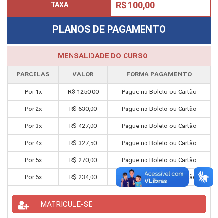
R$ 100,00
TAXA
PLANOS DE PAGAMENTO
MENSALIDADE DO CURSO
PARCELAS
VALOR
FORMA PAGAMENTO
Por
1
x
R$
1250,00
Pague no Boleto ou Cartão
Por
2
x
R$
630,00
Pague no Boleto ou Cartão
Por
3
x
R$
427,00
Pague no Boleto ou Cartão
Por
4
x
R$
327,50
Pague no Boleto ou Cartão
Por
5
x
R$
270,00
Pague no Boleto ou Cartão
Por
6
x
R$
234,00
Pague no Boleto ou Cartão
MATRICULE-SE