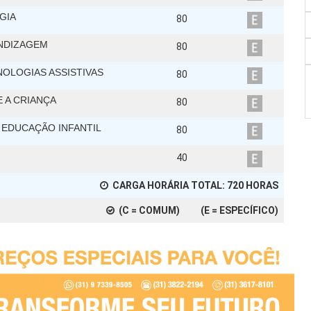
GIA
80
ENDIZAGEM
80
OLOGIAS ASSISTIVAS
80
 A CRIANÇA
80
 EDUCAÇÃO INFANTIL
80
40
CARGA HORÁRIA TOTAL:
720
HORAS
(C = COMUM) (E = ESPECÍFICO)