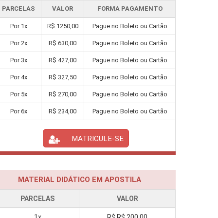
PARCELAS
VALOR
FORMA PAGAMENTO
Por
1
x
R$
1250,00
Pague no Boleto ou Cartão
Por
2
x
R$
630,00
Pague no Boleto ou Cartão
Por
3
x
R$
427,00
Pague no Boleto ou Cartão
Por
4
x
R$
327,50
Pague no Boleto ou Cartão
Por
5
x
R$
270,00
Pague no Boleto ou Cartão
Por
6
x
R$
234,00
Pague no Boleto ou Cartão
MATRICULE-SE
MATERIAL DIDÁTICO EM APOSTILA
PARCELAS
VALOR
1x
R$
R$ 200,00