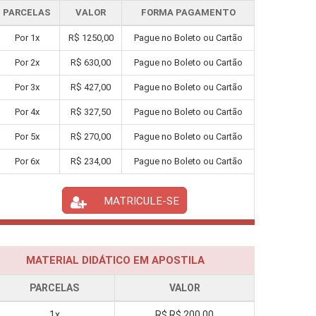
PARCELAS
VALOR
FORMA PAGAMENTO
Por
1
x
R$
1250,00
Pague no Boleto ou Cartão
Por
2
x
R$
630,00
Pague no Boleto ou Cartão
Por
3
x
R$
427,00
Pague no Boleto ou Cartão
Por
4
x
R$
327,50
Pague no Boleto ou Cartão
Por
5
x
R$
270,00
Pague no Boleto ou Cartão
Por
6
x
R$
234,00
Pague no Boleto ou Cartão
MATRICULE-SE
MATERIAL DIDÁTICO EM APOSTILA
PARCELAS
VALOR
1x
R$
R$ 200,00