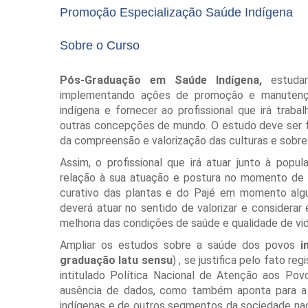
Promoção Especialização Saúde Indígena
Sobre o Curso
Pós-Graduação em Saúde Indígena,
estuda
implementando ações de promoção e manutenção
indígena e fornecer ao profissional que irá trab
outras concepções de mundo. O estudo deve ser f
da compreensão e valorização das culturas e sobre
Assim, o profissional que irá atuar junto à popu
relação à sua atuação e postura no momento de 
curativo das plantas e do Pajé em momento algum
deverá atuar no sentido de valorizar e considera
melhoria das condições de saúde e qualidade de vid
Ampliar os estudos sobre a saúde dos povos
i
graduação latu sensu
) , se justifica pelo fato 
intitulado Política Nacional de Atenção aos Po
ausência de dados, como também aponta para a 
indígenas e de outros segmentos da sociedade naci