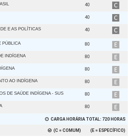
ASIL
40
40
DE E AS POLÍTICAS
40
E PÚBLICA
80
E INDÍGENA
80
DÍGENA
80
NTO AO INDÍGENA
80
S DE SAÚDE INDÍGENA - SUS
80
A
80
CARGA HORÁRIA TOTAL:
720
HORAS
(C = COMUM) (E = ESPECÍFICO)