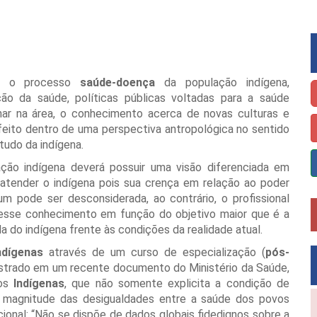
r o processo
saúde-doença
da população indígena,
 da saúde, políticas públicas voltadas para a saúde
alhar na área, o conhecimento acerca de novas culturas e
eito dentro de uma perspectiva antropológica no sentido
tudo da indígena.
lação indígena deverá possuir uma visão diferenciada em
atender o indígena pois sua crença em relação ao poder
 pode ser desconsiderada, ao contrário, o profissional
r esse conhecimento em função do objetivo maior que é a
a do indígena frente às condições da realidade atual.
ndígenas
através de um curso de especialização (
pós-
registrado em um recente documento do Ministério da Saúde,
vos
Indígenas
, que não somente explicita a condição de
magnitude das desigualdades entre a saúde dos povos
onal: “Não se dispõe de dados globais fidedignos sobre a