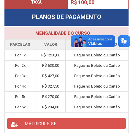
R$ 100,00
TAXA
PLANOS DE PAGAMENTO
MENSALIDADE DO CURSO
PARCELAS
VALOR
FORMA PAGAMENTO
Por
1
x
R$
1250,00
Pague no Boleto ou Cartão
Por
2
x
R$
630,00
Pague no Boleto ou Cartão
Por
3
x
R$
427,00
Pague no Boleto ou Cartão
Por
4
x
R$
327,50
Pague no Boleto ou Cartão
Por
5
x
R$
270,00
Pague no Boleto ou Cartão
Por
6
x
R$
234,00
Pague no Boleto ou Cartão
MATRICULE-SE