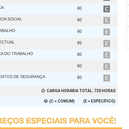
CA
80
CIA SOCIAL
80
RABALHO
80
LECTUAL
80
ÇA DO TRABALHO
80
80
MENTOS DE SEGURANÇA
80
CARGA HORÁRIA TOTAL:
720
HORAS
(C = COMUM) (E = ESPECÍFICO)