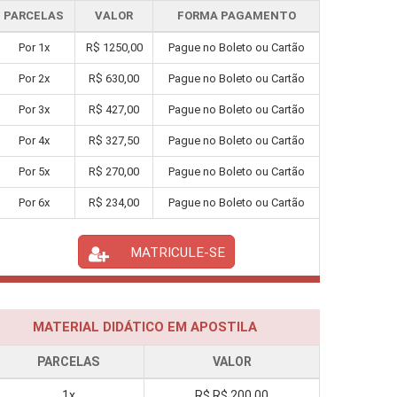
PARCELAS
VALOR
FORMA PAGAMENTO
Por
1
x
R$
1250,00
Pague no Boleto ou Cartão
Por
2
x
R$
630,00
Pague no Boleto ou Cartão
Por
3
x
R$
427,00
Pague no Boleto ou Cartão
Por
4
x
R$
327,50
Pague no Boleto ou Cartão
Por
5
x
R$
270,00
Pague no Boleto ou Cartão
Por
6
x
R$
234,00
Pague no Boleto ou Cartão
MATRICULE-SE
MATERIAL DIDÁTICO EM APOSTILA
PARCELAS
VALOR
1x
R$
R$ 200,00