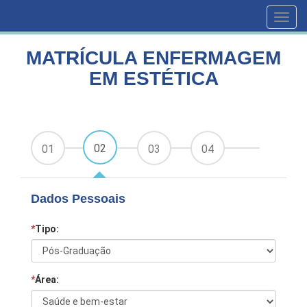
HOME
CURSOS
MATRÍCULA ENFERMAGEM EM ESTÉTICA
Toggl
navig
MATRÍCULA ENFERMAGEM
EM ESTÉTICA
02
01
03
04
Dados Pessoais
*
Tipo:
*
Área: