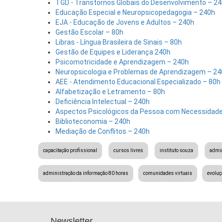
TGD - Transtornos Globais do Desenvolvimento – 2
Educação Especial e Neuropsicopedagogia – 240h
EJA - Educação de Jovens e Adultos – 240h
Gestão Escolar – 80h
Libras - Língua Brasileira de Sinais – 80h
Gestão de Equipes e Liderança 240h
Psicomotricidade e Aprendizagem – 240h
Neuropsicologia e Problemas de Aprendizagem – 24
AEE - Atendimento Educacional Especializado – 80h
Alfabetização e Letramento – 80h
Deficiência Intelectual – 240h
Aspectos Psicológicos da Pessoa com Necessidade
Biblioteconomia – 240h
Mediação de Conflitos – 240h
capacitação profissional
cursos livres
instituto souza
admin
administração da informação 80 horas
comunidades virtuais
evoluç
Newsletter