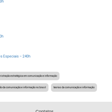
40h
0h
s Especiais – 240h
istração estratégica em comunicação e informação
ão da comunicação e informação no brasil
teorias da comunicação e informação
Contatos