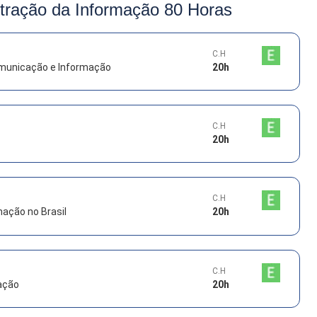
tração da Informação 80 Horas
C.H
municação e Informação
20
h
C.H
20
h
C.H
ação no Brasil
20
h
C.H
ação
20
h