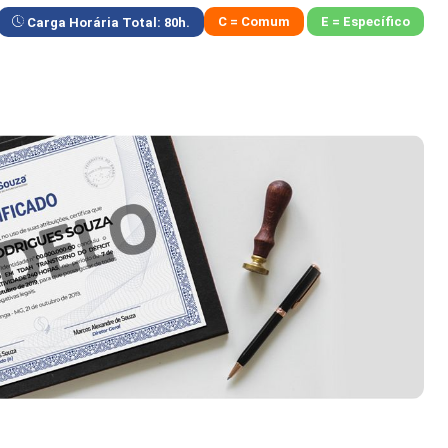
C = Comum
E = Específico
Carga Horária Total:
80
h.