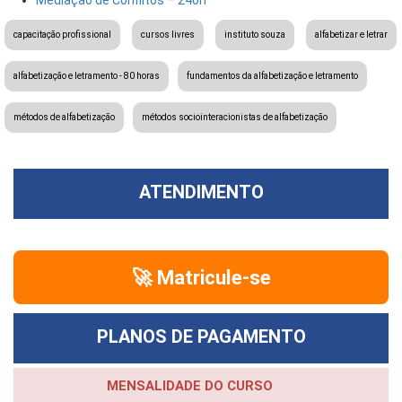
capacitação profissional
cursos livres
instituto souza
alfabetizar e letrar
alfabetização e letramento - 80 horas
fundamentos da alfabetização e letramento
métodos de alfabetização
métodos sociointeracionistas de alfabetização
ATENDIMENTO
🚀 Matricule-se
PLANOS DE PAGAMENTO
MENSALIDADE DO CURSO