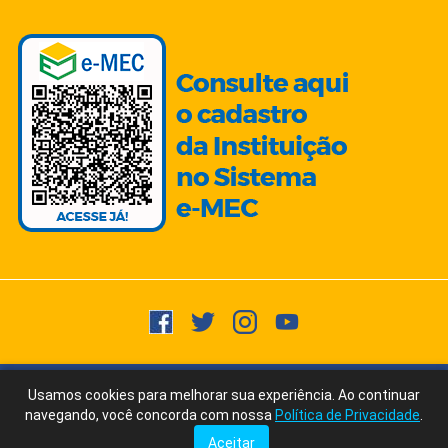
Copyright © 2015 -
2026
- Todos os direitos reservados.
Usuários
Usamos cookies para melhorar sua experiência. Ao continuar
Fale Conosco
Online:
357
via WhatsApp
navegando, você concorda com nossa
Política de Privacidade
.
Ícones/Imagens by Freepik | Fonte Texto: ChatGPT/AI Writer by Ubersuggest
Aceitar
Tudo posso naquele que me fortalece. Filipenses 4:13